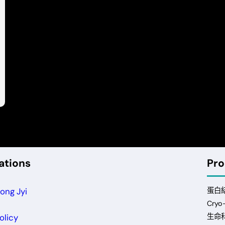
ations
Pro
ong Jyi
蛋白
Cry
olicy
生命