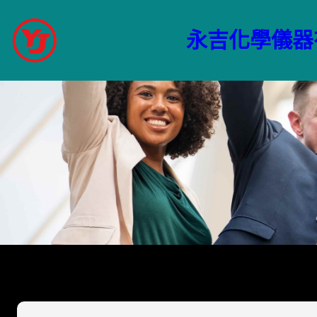
跳
至
永吉化學儀器
主
要
內
容