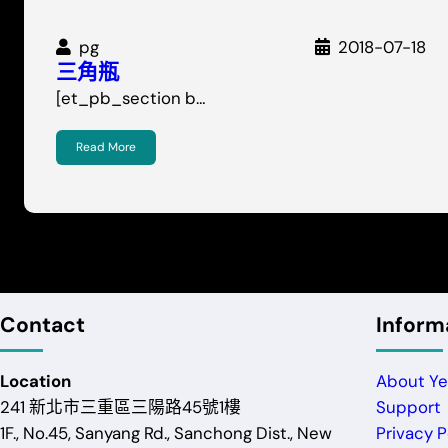
pg
2018-07-18
三角瓶
[et_pb_section b…
Read More
Contact
Inform
Location
About Ye
241 新北市三重區三陽路45號1樓
Support
1F., No.45, Sanyang Rd., Sanchong Dist., New
Privacy P